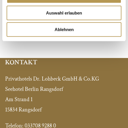
*Ausschließlich für Direktbuchungen über unsere Hotel-Webseiten oder direkt
Auswahl erlauben
in unseren Hotels. Eine nachträgliche Anrechnung früherer Aufenthalte ist
nicht möglich.​ Der Stammgastpass ist nicht übertragbar und verliert zwölf
Monate nach dem letzten Stempel seine Gültigkeit. Einlösung der Gratis-
Ablehnen
Übernachtung auf Anfrage und nach Verfügbarkeit.
KONTAKT
Privathotels Dr. Lohbeck GmbH & Co.KG
Seehotel Berlin Rangsdorf
Am Strand 1
15834 Rangsdorf
Telefon:
033708 9288 0