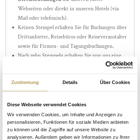
Webseiten oder direkt in unseren Hotels (via
Mail oder telefonisch).
Keinen Stempel erhalten Sie für Buchungen über
Drittanbieter, Reisebüros oder Reiseveranstalter
sowie für Firmen- und Tagungsbuchungen.
Nach zehn Stempeln erhalten Sie von uns eine
kostenfreie Übernachtung in einem unserer
Hotels Ihrer Wahl
*.
Zustimmung
Details
Über Cookies
Genießen Sie Ihre wohlverdiente Auszeit, wann
und wo es Ihnen am besten passt!*
Diese Webseite verwendet Cookies
Wir verwenden Cookies, um Inhalte und Anzeigen zu
Ihren persönlichen Stammgastpass erhalten Sie ganz
personalisieren, Funktionen für soziale Medien anbieten
zu können und die Zugriffe auf unsere Website zu
einfach bei Ihrem nächsten Aufenthalt in einem
analysieren. Außerdem geben wir Informationen zu Ihrer